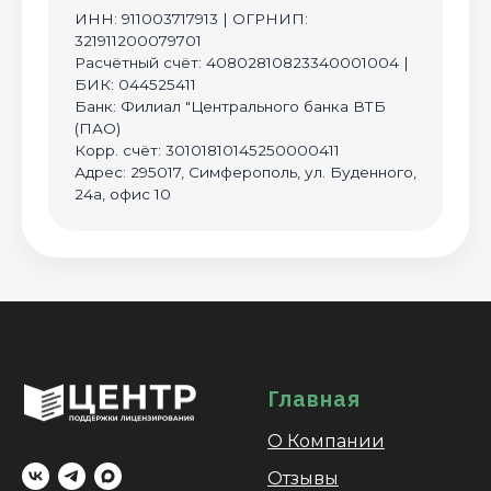
ИНН: 911003717913 | ОГРНИП:
321911200079701
Расчётный счёт: 40802810823340001004 |
БИК: 044525411
Банк: Филиал "Центрального банка ВТБ
(ПАО)
Корр. счёт: 30101810145250000411
Адрес: 295017, Симферополь, ул. Буденного,
24а, офис 10
Главная
О Компании
Отзывы